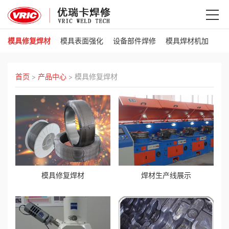
模具修复焊材
模具表面强化
设备部件焊修
模具焊材机加
首
页
首页
>
产品中心
>
模具修复焊材
产
品
中
心
模具修复焊材
焊材生产线展示
3D
电
弧