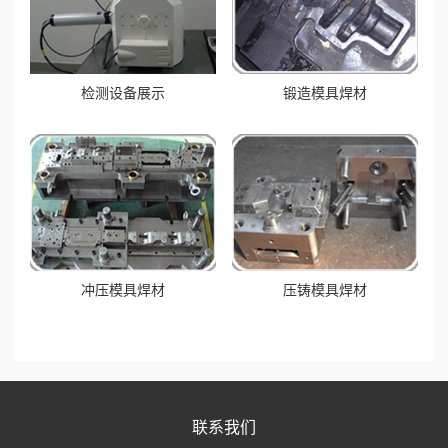
增
材
检测设备展示
锻造模具焊材
解
决
方
案
冲压模具焊材
压铸模具焊材
服
务
支
联系我们
持